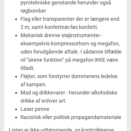
pyrotekniske genstande herunder også
røgbomber
Flag eller transparenter der er længere end
2 m, samt konfettirør/løs konfetti.
Mekanisk drevne støjinstrumenter -
eksempelvis kompressorhorn og megafon,
uden forudgående aftale. I sådanne tilfælde
vil ”sirene funktion” på megafon IKKE være
tilladt.
Fløjter, som forstyrrer dommerens ledelse
af kampen.
Mad og drikkevarer - herunder alkoholiske
drikke af enhver art.
Laser penne
Racistisk eller politisk propagandamateriale
Listen er ikke udtømmende, og kontrollørerne