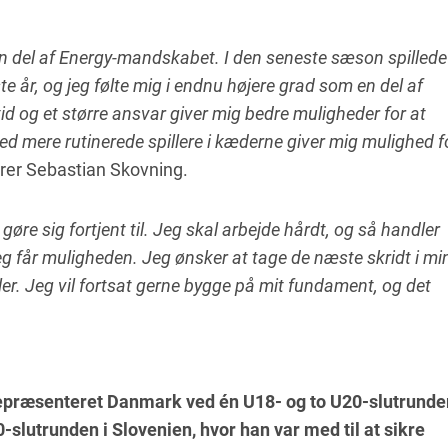
n del af Energy-mandskabet. I den seneste sæson spillede
rste år, og jeg følte mig i endnu højere grad som en del af
tid og et større ansvar giver mig bedre muligheder for at
ed mere rutinerede spillere i kæderne giver mig mulighed f
arer Sebastian Skovning.
 gøre sig fortjent til. Jeg skal arbejde hårdt, og så handler
 jeg får muligheden. Jeg ønsker at tage de næste skridt i mi
er. Jeg vil fortsat gerne bygge på mit fundament, og det
.
epræsenteret Danmark ved én U18- og to U20-slutrunder
slutrunden i Slovenien, hvor han var med til at sikre