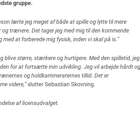
edste gruppe.
on lærte jeg meget af både at spille og lytte til mere
 og trænere. Det tager jeg med mig til den kommende
g med at forberede mig fysisk, inden vi skal på is.”
g blive større, stærkere og hurtigere. Med den spilletid, jeg
heden for at fortsætte min udvikling. Jeg vil arbejde hårdt o
å trænernes og holdkammeraternes tillid. Det er
me videre,”
slutter Sebastian Skovning.
delse af licensudvalget.