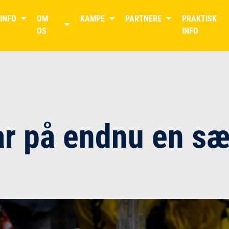
TINFO
OM
KAMPE
PARTNERE
PRAKTISK
DET OFFICIELLE WEBSITE FOR
ESBJERG ENERGY
OS
INFO
ar på endnu en s