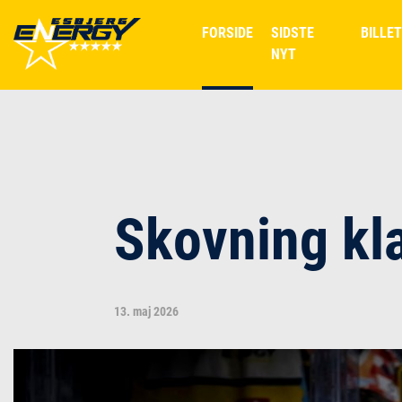
FORSIDE
SIDSTE
BILLE
NYT
Skovning kl
13. maj 2026