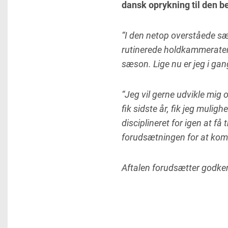
dansk oprykning til den b
“I den netop overståede sæs
rutinerede holdkammerater
sæson. Lige nu er jeg i gan
“Jeg vil gerne udvikle mig o
fik sidste år, fik jeg mulig
disciplineret for igen at f
forudsætningen for at kom
Aftalen forudsætter godken