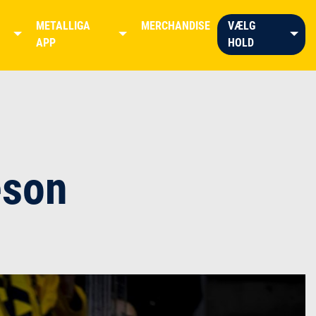
METALLIGA
MERCHANDISE
VÆLG
APP
HOLD
æson