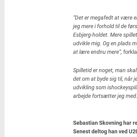
“Det er megafedt at være e
jeg mere i forhold til de fø
Esbjerg-holdet. Mere spille
udvikle mig. Og en plads m
at lære endnu mere”,
forkl
Spilletid er noget, man skal
det om at byde sig til, når
udvikling som ishockeyspill
arbejde fortsætter jeg med
Sebastian Skovning har r
Senest deltog han ved U20-